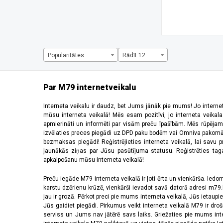
Armor X10 Pro
(1)
Asus Zenfone 9
(1)
Band 4 Pro
(1)
Blaze HW10H
(1)
CT45 XP, CT45, CT40 XP, CT40
(1)
Popularitātes
Rādīt 12
Desire 22 Pro
(1)
EC50/EC55
(1)
Edge 1030
(1)
Par M79 internetveikalu
Edge 20
(1)
Edge 30
(1)
Interneta veikalu ir daudz, bet Jums jānāk pie mums! Jo interne
mūsu interneta veikalā! Mēs esam pozitīvi, jo interneta veikal
Edge 30 Fusion
(1)
apmierināti un informēti par visām preču īpašībām. Mēs rūpējam
Edge 30 Neo
(1)
izvēlaties preces piegādi uz DPD paku bodēm vai Omniva pakomātiem,
Edge 40
(2)
bezmaksas piegādi! Reģistrējieties interneta veikalā, lai savu 
Edge 40 Neo
(3)
jaunākās ziņas par Jūsu pasūtījuma statusu. Reģistrēties tagad
apkalpošanu mūsu interneta veikalā!
Edge 530
(1)
Edge Explore 2
(1)
Preču iegāde M79 interneta veikalā ir ļoti ērta un vienkārša. Iedomā
Epix 2
(1)
karstu dzērienu krūzē, vienkārši ievadot savā datorā adresi m79.lv
ET40, ET45 8''
(1)
jau ir grozā. Pērkot preci pie mums interneta veikalā, Jūs ietaupi
Fenix 6x Pro
(1)
Jūs gaidiet piegādi. Pirkumus veikt interneta veikalā M79 ir dr
serviss un Jums nav jātērē savs laiks. Griežaties pie mums int
Fenix 7 Pro Solar
(1)