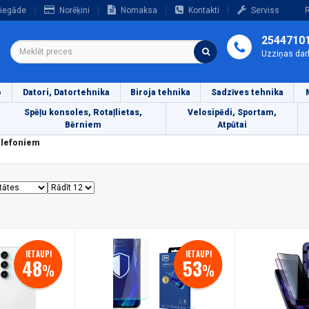
iegāde
Norēķini
Nomaksa
Kontakti
Serviss
R
2544710
Uzziņas dar
o
Datori, Datortehnika
Biroja tehnika
Sadzīves tehnika
Spēļu konsoles, Rotaļlietas,
Velosipēdi, Sportam,
Bērniem
Atpūtai
elefoniem
IETAUPI
IETAUPI
48
53
%
%