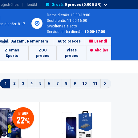
eģistrēties
Ienākt
Grozā:
0
preces (
0.00
EUR)
Darba dienās 10:00-19:00
1
Sestdienās 11:00-16:00
ba dienās: 8-17
Svētdienās slēgts
Serviss darba dienās:
10:00-17:00
Mājai, Dārzam, Remontam
Auto preces
Brendi
Ziemas
ZOO
Visas
Akcijas
Sports
preces
preces
1
2
3
4
5
6
7
8
9
10
11
IETAUPI
22
%