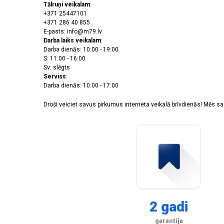
Tālruņi veikalam
:
Galaxy A32 4G
(1)
+371 25447101
Galaxy A32 5G
(2)
+371 286 40 855
E-pasts: info@m79.lv
Galaxy A34 5G
(5)
Darba laiks veikalam
:
Galaxy A35/A55 5G
(4)
Darba dienās: 10:00 - 19:00
Galaxy A36 5G
(1)
S: 11:00 - 16:00
Galaxy A52/A52 5G/A52s 5G/A53 5G
(1)
Sv: slēgts
Galaxy A53 5G
(3)
Serviss
:
Darba dienās: 10:00 - 17:00
Galaxy A54 5G
(1)
Galaxy A56 5G
(1)
Droši veiciet savus pirkumus interneta veikalā brīvdienās! Mēs 
Galaxy A70
(1)
Galaxy A71
(1)
Galaxy A71 5G
(1)
Galaxy M11
(1)
Galaxy M12
(1)
Galaxy M15 5G
(2)
Galaxy M21
(1)
Galaxy M34 5G
(2)
Galaxy M51
(1)
2 gadi
Galaxy M53 5G
(1)
Galaxy Note 10 Plus
(2)
garantija