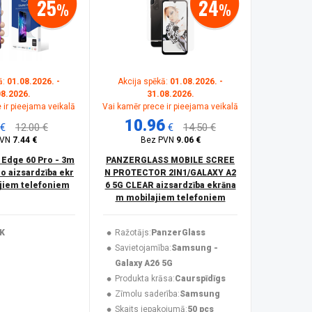
25
24
%
%
ā:
01.08.2026. -
Akcija spēkā:
01.08.2026. -
08.2026.
31.08.2026.
 ir pieejama veikalā
Vai kamēr prece ir pieejama veikalā
10.96
€
12.00 €
€
14.50 €
PVN
7.44 €
Bez PVN
9.06 €
Edge 60 Pro - 3m
PANZERGLASS MOBILE SCREE
ro aizsardzība ekr
N PROTECTOR 2IN1/GALAXY A2
jiem telefoniem
6 5G CLEAR aizsardzība ekrāna
m mobilajiem telefoniem
K
Ražotājs:
PanzerGlass
Savietojamība:
Samsung -
Galaxy A26 5G
Produkta krāsa:
Caurspīdīgs
Zīmolu saderība:
Samsung
Skaits iepakojumā:
50 pcs