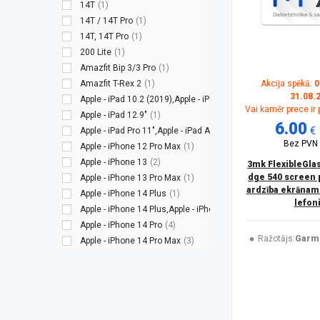
14T
(1)
14T / 14T Pro
(1)
14T, 14T Pro
(1)
200 Lite
(1)
Amazfit Bip 3/3 Pro
(1)
Amazfit T-Rex 2
(1)
Akcija spēkā:
0
31.08.
Apple - iPad 10.2 (2019),Apple - iPad 10.2 (2020),Apple - iPad 
Vai kamēr prece ir
Apple - iPad 12.9″
(1)
6.00
€
Apple - iPad Pro 11″,Apple - iPad Air (2022),Apple - iPad Air (20
Bez PVN
Apple - iPhone 12 Pro Max
(1)
Apple - iPhone 13
(2)
3mk FlexibleGla
dge 540 screen 
Apple - iPhone 13 Pro Max
(1)
ardzība ekrānam
Apple - iPhone 14 Plus
(1)
lefon
Apple - iPhone 14 Plus,Apple - iPhone 13 Pro Max
(2)
Apple - iPhone 14 Pro
(4)
Ražotājs:
Garm
Apple - iPhone 14 Pro Max
(3)
Apple - iPhone 14 Pro,Apple - iPhone 14 Pro Max
(1)
Apple - iPhone 14,Apple - iPhone 13
(1)
Apple - iPhone 14,Apple - iPhone 13,Apple - iPhone 13 Pro
(2)
Apple - iPhone 14,Apple - iPhone 14 Plus
(1)
Apple - iPhone 15
(2)