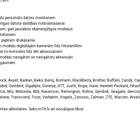
 ātri!
īdz personālo datoru monitoriem
nīgas datora darbības nodrošināšanai
ņiem, gan jaunākos skārienjūtīgos modeļus
ktofoniem
dz papīram drukāšanai
o modeļu digitālajām kamerām līdz fotorāmītim
ot no konsoles līdz Wii aksesuāriem
odeļu navigātori un navigātoru aksesuāri
ām gaumēm
k, Avast, Barkan, Beko, Benq, Bomann, BlackBerry, Brother, Buffalo, Candy, Canon
obot, Gembird, Gigabyte, Gorenje, GTT, Just5, Krups, Haier, Hewlett Packard, Hitachi
rox, Mio, Motorola, MSI, Ravanson, Remington, Roline, Sandisk, Seagate, Sencor,
Telone, Transcend, Trust, Verbatim, Vogels, Zanussi, Zalman, ZTE, Wacom, Western
tas aktivitātes. Seko m79.lv arī sociālajos tīkos: