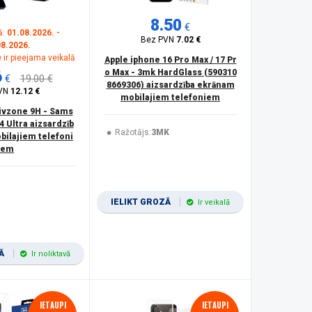
8.50
€
ā:
01.08.2026. -
Bez PVN
7.02 €
08.2026.
 ir pieejama veikalā
Apple iphone 16 Pro Max / 17 Pr
6
o Max - 3mk HardGlass (590310
€
19.00 €
8669306) aizsardzība ekrānam
VN
12.12 €
mobilajiem telefoniem
ivzone 9H - Sams
4 Ultra aizsardzīb
Ražotājs:
3MK
bilajiem telefoni
em
IELIKT GROZĀ
Ir veikalā
ZĀ
Ir noliktavā
IETAUPI
IETAUPI