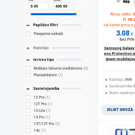
Akcija spēkā:
0
31.08.
Papildus filtri
Vai kamēr prece ir
3.08
€
Pieejamie veikalā
Bez PVN
Ražotājs
Samsung Galaxy 
ens Protection a
ānam mobilajie
Ierīces tips
Mobilais tālrunis/viedtālrunis
(9)
Planšetdators
(1)
Ražotājs:
3MK
Savietojamība:
Savietojamība
Skaits iepakoju
12 Pro
(1)
12T Pro
(1)
IELIKT GROZĀ
13 Lite
(1)
13 Pro
(1)
13T/13T Pro
(3)
14c
(1)