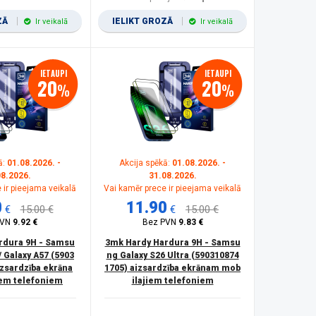
ZĀ
IELIKT GROZĀ
Ir veikalā
Ir veikalā
IETAUPI
IETAUPI
20
20
%
%
ā:
01.08.2026. -
Akcija spēkā:
01.08.2026. -
08.2026.
31.08.2026.
 ir pieejama veikalā
Vai kamēr prece ir pieejama veikalā
0
11.90
€
15.00 €
€
15.00 €
PVN
9.92 €
Bez PVN
9.83 €
rdura 9H - Samsu
3mk Hardy Hardura 9H - Samsu
/ Galaxy A57 (5903
ng Galaxy S26 Ultra (590310874
izsardzība ekrāna
1705) aizsardzība ekrānam mob
em telefoniem
ilajiem telefoniem