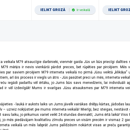
IELIKT GROZĀ
IELIKT GRO
Ir veikalā
ta veikala M79 atsaucīgie darbinieki, vienmēr gaida Jūs un būs priecīgi dalīties
a M79 mērķis ir nevis vienkārši pārdot preces, bet rūpēties par pircējiem. Mēs 
ies par saviem pircējiem M79 interneta veikalā no pirmā Jūsu veiktā „klikšķa” u
 arī šis process ir viegls un ātrs - Jūs pasūtiet preci un mēs, interneta veikala
preču iegādi padarītu vēl ērtāku, jo Jums būs savs menedžeris, lai individuāli a
 ir vēl izdevīgāk! Mums ir svarīgas Jūsu atsauksmes par M79 interneta veikal
jieties - laukā ir auksts laiks un Jums jāvelk vairākas drēbju kārtas, jādodas laukā,
 – uzreiz nokļūstiet pie mums interneta veikalā! Mierīgi, bez steigas, nestāvot ga
et savu laiku, jo pirkumus variet veikt 24 stundas diennaktī, Jums ērtā laikā! Viss 
oši, jo mēs piedāvājam kvalitatīvu zīmolu preces un visām precēm ir vismaz 2 gad
erneta veikalā un mēs labprāt Jums palīdzēsim nokārtot visas ar preču garanti