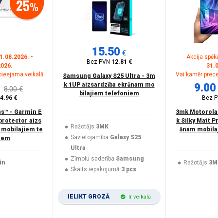
25
%
15.50
€
1.08.2026. -
Akcija spēk
Bez PVN
12.81 €
2026.
31.
10.2 (2021)
(1)
 pieejama veikalā
Vai kamēr prece
Samsung Galaxy S25 Ultra - 3m
k 1UP aizsardzība ekrānam mo
9.00
8.00 €
20)
(1)
bilajiem telefoniem
4.96 €
Bez 
ss™ - Garmin E
3mk Motorola 
protector aizs
k Silky Matt P
Ražotājs:
3MK
 mobilajiem te
ānam mobila
Savietojamība:
Galaxy S25
iem
Ultra
Zīmolu saderība:
Samsung
in
Ražotājs:
3M
Skaits iepakojumā:
3 pcs
IELIKT GROZĀ
Ir veikalā