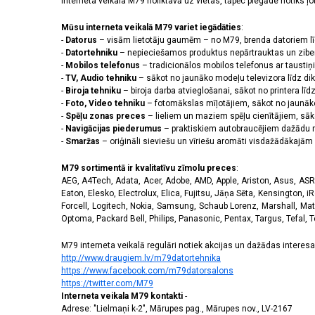
interneta veikala M79 noliktavā uz vietas, tāpēc piegāde notiks ļoti
Forerunner 245
(1)
Forerunner 255s Music
(1)
Mūsu interneta veikalā M79 variet iegādāties
:
Forerunner 45S
(1)
-
Datorus
– visām lietotāju gaumēm – no M79, brenda datoriem l
Galaxy A03
(1)
-
Datortehniku
– nepieciešamos produktus nepārtrauktas un zibe
-
Mobilos telefonus
Galaxy A05s
(5)
– tradicionālos mobilos telefonus ar tausti
-
TV, Audio tehniku
– sākot no jaunāko modeļu televizora līdz di
Galaxy A12
(1)
-
Biroja tehniku
– biroja darba atvieglošanai, sākot no printera lī
Galaxy A13 5G
(2)
-
Foto, Video tehniku
– fotomākslas mīļotājiem, sākot no jaunāk
Galaxy A14 4G / A14 5G
(1)
-
Spēļu zonas preces
– lieliem un maziem spēļu cienītājiem, sāk
Galaxy A14 4G/A14 5G
(2)
-
Navigācijas piederumus
– praktiskiem autobraucējiem dažādu m
-
Smaržas
– oriģināli sieviešu un vīriešu aromāti visdažādākaj
Galaxy A14 5G
(1)
Galaxy A15 5G
(4)
M79 sortimentā ir kvalitatīvu zīmolu preces
:
Galaxy A16
(1)
AEG, A4Tech, Adata, Acer, Adobe, AMD, Apple, Ariston, Asus, ASRoc
Galaxy A20e
(1)
Eaton, Elesko, Electrolux, Elica, Fujitsu, Jāņa Sēta, Kensington, iR
GALAXY A21S
(1)
Forcell, Logitech, Nokia, Samsung, Schaub Lorenz, Marshall, Mat
Optoma, Packard Bell, Philips, Panasonic, Pentax, Targus, Tefal, 
Galaxy A22 5G
(2)
Galaxy A23 4G
(1)
M79 interneta veikalā regulāri notiek akcijas un dažādas interesan
Galaxy A23 5G
(2)
http://www.draugiem.lv/m79datortehnika
Galaxy A24 4G/A25 5G
(2)
https://www.facebook.com/m79datorsalons
Galaxy A25 5G
(4)
https://twitter.com/M79
Interneta veikala M79 kontakti
-
Galaxy A26 5G
(2)
Adrese: "Lielmaņi k-2", Mārupes pag., Mārupes nov., LV-2167
Galaxy A30s
(1)