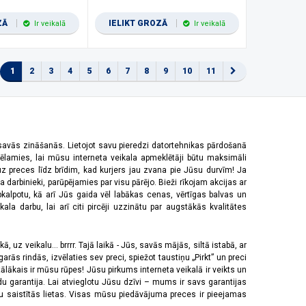
ZĀ
IELIKT GROZĀ
Ir veikalā
Ir veikalā
1
2
3
4
5
6
7
8
9
10
11
 savās zināšanās. Lietojot savu pieredzi datortehnikas pārdošanā
vēlamies, lai mūsu interneta veikala apmeklētāji būtu maksimāli
z preces līdz brīdim, kad kurjers jau zvana pie Jūsu durvīm! Ja
 darbinieki, parūpējamies par visu pārējo. Bieži rīkojam akcijas ar
pkalpotu, kā arī Jūs gaida vēl labākas cenas, vērtīgas balvas un
a darbu, lai arī citi pircēji uzzinātu par augstākās kvalitātes
 uz veikalu... brrrr. Tajā laikā - Jūs, savās mājās, siltā istabā, ar
rās rindās, izvēlaties sev preci, spiežot taustiņu „Pirkt” un preci
tālākais ir mūsu rūpes! Jūsu pirkums interneta veikalā ir veikts un
u garantija. Lai atvieglotu Jūsu dzīvi – mums ir savs garantijas
ju saistītās lietas. Visas mūsu piedāvājuma preces ir pieejamas