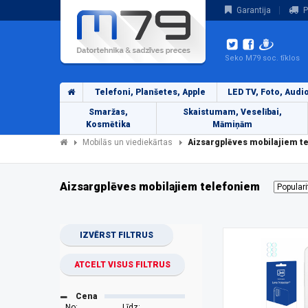
Garantija
P
Seko M79 soc. tīklos
Telefoni, Planšetes, Apple
LED TV, Foto, Audi
Smaržas,
Skaistumam, Veselībai,
Kosmētika
Māmiņām
Mobilās un viediekārtas
Aizsargplēves mobilajiem t
Aizsargplēves mobilajiem telefoniem
IZVĒRST FILTRUS
ATCELT VISUS FILTRUS
Cena
No:
Līdz: