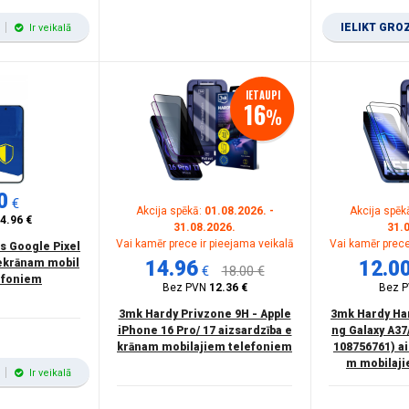
IELIKT GRO
Ir veikalā
IETAUPI
16
%
one 8Apple - iPhone SE 2020Apple - iPhone SE 2022
(1)
pple - Watch Series 6 40mmApple - Watch Series SE 40mm
(1)
0
pple - Watch Series 6 44mmApple - Watch Series SE 44mm
(1)
€
Akcija spēkā:
01.08.2026. -
Akcija spēk
4.96 €
31.08.2026.
31.
Vai kamēr prece ir pieejama veikalā
Vai kamēr prece
s Google Pixel
 ekrānam mobil
14.96
12.0
€
18.00 €
efoniem
Bez PVN
12.36 €
Bez 
3mk Hardy Privzone 9H - Apple
3mk Hardy Ha
iPhone 16 Pro/ 17 aizsardzība e
ng Galaxy A37
krānam mobilajiem telefoniem
108756761) a
m mobilaji
Ir veikalā