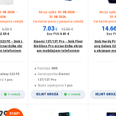
1.08.2026. -
Akcija spēkā:
01.08.2026. -
Akcija spēk
2026.
31.08.2026.
31.
 pieejama veikalā
Vai kamēr prece ir pieejama veikalā
Vai kamēr prece
7.03
14.6
6.00 €
€
15.00 €
2.55 €
Bez PVN
5.81 €
Bez P
S23 FE - 3mk L
Xiaomi 13T/13T Pro - 3mk Flexi
3mk Hardy Pr
izsardzība ekr
bleGlass Pro aizsardzība ekrān
ung Galaxy S2
m telefoniem
am mobilajiem telefoniem
a ekrānam mo
Ražotājs:
3MK
Galaxy S23 FE
Savietojamība:
Xiaomi
mā:
1 pcs
13T/13T Pro
Skaits iepakojumā:
1 pcs
IELIKT GROZĀ
IELIKT GRO
Ir veikalā
Ir veikalā
IETAUPI