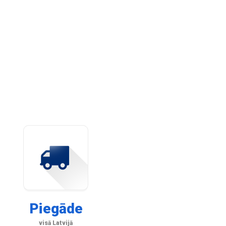
Piegāde
visā Latvijā