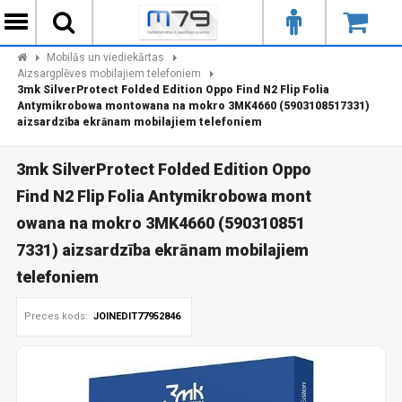
Mobilās un viediekārtas
Aizsargplēves mobilajiem telefoniem
3mk SilverProtect Folded Edition Oppo Find N2 Flip Folia
Antymikrobowa montowana na mokro 3MK4660 (5903108517331)
aizsardzība ekrānam mobilajiem telefoniem
3mk SilverProtect Folded Edition Oppo
Find N2 Flip Folia Antymikrobowa mont
owana na mokro 3MK4660 (590310851
7331) aizsardzība ekrānam mobilajiem
telefoniem
Preces kods:
JOINEDIT77952846