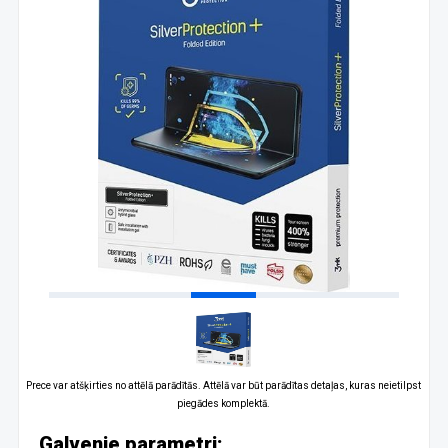
Prece var atšķirties no attēlā parādītās. Attēlā var būt parādītas detaļas, kuras neietilpst
piegādes komplektā.
Galvenie parametri: