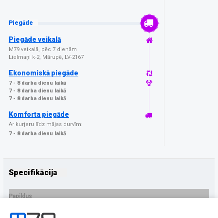
Piegāde
Piegāde veikalā
M79 veikalā, pēc 7 dienām
Lielmaņi k-2, Mārupē, LV-2167
Ekonomiskā piegāde
7 - 8 darba dienu laikā
7 - 8 darba dienu laikā
7 - 8 darba dienu laikā
Komforta piegāde
Ar kurjeru līdz mājas durvīm:
7 - 8 darba dienu laikā
Specifikācija
Papildus
Ražotājs
3MK