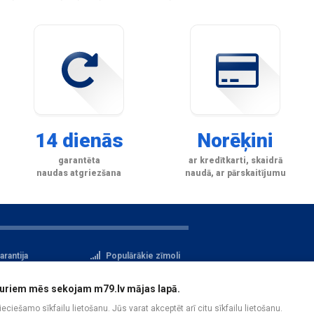
14 dienās
Norēķini
garantēta
ar kredītkarti, skaidrā
naudas atgriezšana
naudā, ar pārskaitījumu
arantija
Populārākie zīmoli
tteikuma tiesības
Privātuma politika
i, kuriem mēs sekojam m79.lv mājas lapā.
atu aizsardzība
Reģistrācija
pieciešamo sīkfailu lietošanu. Jūs varat akceptēt arī citu sīkfailu lietošanu.