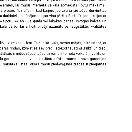
 savās zināšanās. Lietojot savu pieredzi datortehnikas pārdošanā
vēlamies, lai mūsu interneta veikala apmeklētāji būtu maksimāli
z preces līdz brīdim, kad kurjers jau zvana pie Jūsu durvīm! Ja
 darbinieki, parūpējamies par visu pārējo. Bieži rīkojam akcijas ar
pkalpotu, kā arī Jūs gaida vēl labākas cenas, vērtīgas balvas un
a darbu, lai arī citi pircēji uzzinātu par augstākās kvalitātes
 uz veikalu... brrrr. Tajā laikā - Jūs, savās mājās, siltā istabā, ar
rās rindās, izvēlaties sev preci, spiežot taustiņu „Pirkt” un preci
tālākais ir mūsu rūpes! Jūsu pirkums interneta veikalā ir veikts un
u garantija. Lai atvieglotu Jūsu dzīvi – mums ir savs garantijas
ju saistītās lietas. Visas mūsu piedāvājuma preces ir pieejamas