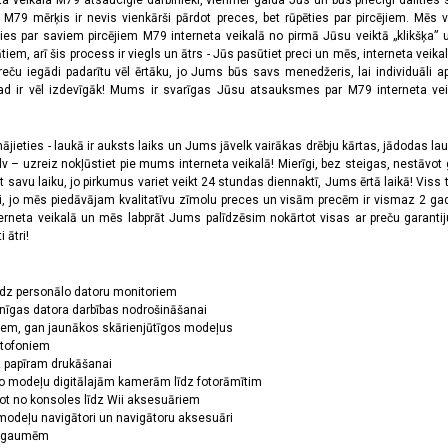
ta veikala M79 atsaucīgie darbinieki, vienmēr gaida Jūs un būs priecīgi dalīties
a M79 mērķis ir nevis vienkārši pārdot preces, bet rūpēties par pircējiem. Mēs 
ies par saviem pircējiem M79 interneta veikalā no pirmā Jūsu veiktā „klikšķa” u
 arī šis process ir viegls un ātrs - Jūs pasūtiet preci un mēs, interneta veikala
preču iegādi padarītu vēl ērtāku, jo Jums būs savs menedžeris, lai individuāli a
 ir vēl izdevīgāk! Mums ir svarīgas Jūsu atsauksmes par M79 interneta veikal
jieties - laukā ir auksts laiks un Jums jāvelk vairākas drēbju kārtas, jādodas laukā,
 – uzreiz nokļūstiet pie mums interneta veikalā! Mierīgi, bez steigas, nestāvot ga
et savu laiku, jo pirkumus variet veikt 24 stundas diennaktī, Jums ērtā laikā! Viss 
oši, jo mēs piedāvājam kvalitatīvu zīmolu preces un visām precēm ir vismaz 2 gad
erneta veikalā un mēs labprāt Jums palīdzēsim nokārtot visas ar preču garanti
 ātri!
īdz personālo datoru monitoriem
nīgas datora darbības nodrošināšanai
ņiem, gan jaunākos skārienjūtīgos modeļus
ktofoniem
dz papīram drukāšanai
o modeļu digitālajām kamerām līdz fotorāmītim
ot no konsoles līdz Wii aksesuāriem
odeļu navigātori un navigātoru aksesuāri
ām gaumēm