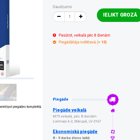
Daudzums
IELIKT GROZĀ
Pasūtot, veikalā pēc 8 dienām
Piegādātāja noliktavā (
> 10
)
Piegāde
 neietilpst piegādes komplektā.
Piegāde veikalā
M79 veikalā, pēc 8 dienām
Lielmaņi k-2, Mārupē, LV-2167
Ekonomiskā piegāde
8 - 9 darba dienu laikā