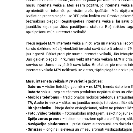
Interneta veikalu ir daudz, bet Jums jānāk pie mums! Jo interne
mūsu interneta veikalā! Mēs esam pozitīvi, jo interneta veikal
apmierināti un informēti par visām preču īpašībām. Mēs rūpējam
izvēlaties preces piegādi uz DPD paku bodēm vai Omniva pakomātiem,
bezmaksas piegādi! Reģistrējieties interneta veikalā, lai savu 
jaunākās ziņas par Jūsu pasūtījuma statusu. Reģistrēties tagad
apkalpošanu mūsu interneta veikalā!
Preču iegāde M79 interneta veikalā ir ļoti ērta un vienkārša. Iedomā
karstu dzērienu krūzē, vienkārši ievadot savā datorā adresi m79.lv
jau ir grozā. Pērkot preci pie mums interneta veikalā, Jūs ietaupi
Jūs gaidiet piegādi. Pirkumus veikt interneta veikalā M79 ir dr
serviss un Jums nav jātērē savs laiks. Griežaties pie mums int
interneta veikala M79 noliktavā uz vietas, tāpēc piegāde notiks ļoti
Mūsu interneta veikalā M79 variet iegādāties
:
-
Datorus
– visām lietotāju gaumēm – no M79, brenda datoriem l
-
Datortehniku
– nepieciešamos produktus nepārtrauktas un zibe
-
Mobilos telefonus
– tradicionālos mobilos telefonus ar tausti
-
TV, Audio tehniku
– sākot no jaunāko modeļu televizora līdz di
-
Biroja tehniku
– biroja darba atvieglošanai, sākot no printera lī
-
Foto, Video tehniku
– fotomākslas mīļotājiem, sākot no jaunāk
-
Spēļu zonas preces
– lieliem un maziem spēļu cienītājiem, sāk
-
Navigācijas piederumus
– praktiskiem autobraucējiem dažādu m
-
Smaržas
– oriģināli sieviešu un vīriešu aromāti visdažādākaj