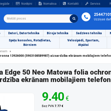
iegāde
Norēķini
Nomaksa
Kontakti
Serviss
R
2544710
Uzziņas dar
o
Datori, Datortehnika
Biroja tehnika
Sadzīves tehnika
Spēļu konsoles, Rotaļlietas,
Velosipēdi, Sportam,
Bērniem
Atpūtai
foniem
hronna 13926000 (5903108589987) aizsardzība ekrānam mobilajiem telef
la Edge 50 Neo Matowa folia ochro
rdzība ekrānam mobilajiem telefo
9.40
€
Bez PVN
7.77 €