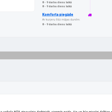
8 - 9 darba dienu laikā
8 - 9 darba dienu laikā
Komforta piegāde
Ar kurjeru līdz mājas durvīm:
8 - 9 darba dienu laikā