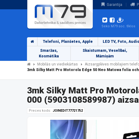
Garantija
P
Seko M79 soc. tīklos
Telefoni, Planšetes, Apple
LED TV, Foto, Audi
Smaržas,
Skaistumam, Veselībai,
Kosmētika
Māmiņām
Mobilās un viediekārtas
Aizsargplēves mobilajiem tele
3mk Silky Matt Pro Motorola Edge 50 Neo Matowa folia oc
3mk Silky Matt Pro Motoro
000 (5903108589987) aizsa
Preces kods:
JOINEDIT77721752