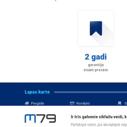
2 gadi
garantija
visām precēm
Lapas karte
Piegāde
Norēķini
G
Nomaksa
Kontakti
A
Ir trīs galvenie sīkfailu veid
Akcijas
Serviss
D
Pārlūkojot vietni, jūs akceptējiet ne