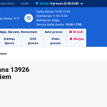
eģistrēties
Ienākt
Grozā:
0
preces (
0.00
EUR)
Darba dienās 10:00-19:00
1
Sestdienās 11:00-16:00
ba dienās: 8-17
Svētdienās slēgts
Serviss darba dienās:
10:00-17:00
Mājai, Dārzam, Remontam
Auto preces
Brendi
Ziemas
ZOO
Visas
Akcijas
Sports
preces
preces
oniem
nna 13926
niem