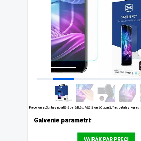
Prece var atšķirties no attēlā parādītās. Attēlā var būt parādītas detaļas, kuras
Galvenie parametri:
VAIRĀK PAR PRECI