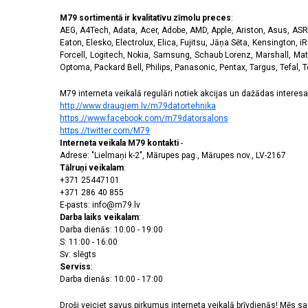
M79 sortimentā ir kvalitatīvu zīmolu preces
:
AEG, A4Tech, Adata, Acer, Adobe, AMD, Apple, Ariston, Asus, ASRoc
Eaton, Elesko, Electrolux, Elica, Fujitsu, Jāņa Sēta, Kensington, iR
Forcell, Logitech, Nokia, Samsung, Schaub Lorenz, Marshall, Mat
Optoma, Packard Bell, Philips, Panasonic, Pentax, Targus, Tefal, 
M79 interneta veikalā regulāri notiek akcijas un dažādas interesan
http://www.draugiem.lv/m79datortehnika
https://www.facebook.com/m79datorsalons
https://twitter.com/M79
Interneta veikala M79 kontakti
-
Adrese: "Lielmaņi k-2", Mārupes pag., Mārupes nov., LV-2167
Tālruņi veikalam
:
+371 25447101
+371 286 40 855
E-pasts: info@m79.lv
Darba laiks veikalam
:
Darba dienās: 10:00 - 19:00
S: 11:00 - 16:00
Sv: slēgts
Serviss
:
Darba dienās: 10:00 - 17:00
Droši veiciet savus pirkumus interneta veikalā brīvdienās! Mēs 