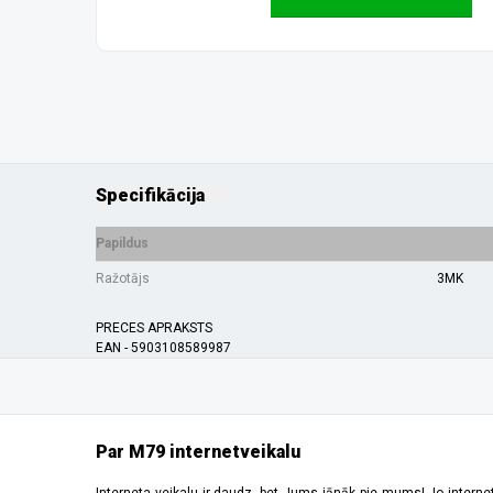
Specifikācija
Papildus
Ražotājs
3MK
PRECES APRAKSTS
EAN - 5903108589987
Par M79 internetveikalu