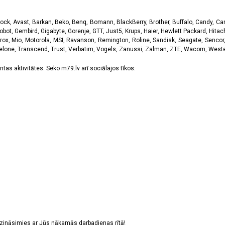
k, Avast, Barkan, Beko, Benq, Bomann, BlackBerry, Brother, Buffalo, Candy, Canon
obot, Gembird, Gigabyte, Gorenje, GTT, Just5, Krups, Haier, Hewlett Packard, Hitachi
rox, Mio, Motorola, MSI, Ravanson, Remington, Roline, Sandisk, Seagate, Sencor,
Telone, Transcend, Trust, Verbatim, Vogels, Zanussi, Zalman, ZTE, Wacom, Western
tas aktivitātes. Seko m79.lv arī sociālajos tīkos:
sazināsimies ar Jūs nākamās darbadienas rītā!