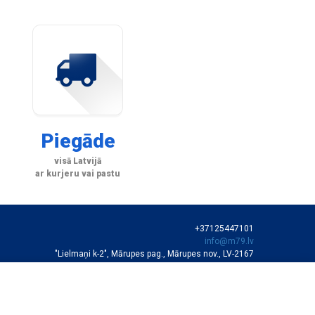
Piegāde
visā Latvijā
ar kurjeru vai pastu
+37125447101
info@m79.lv
"Lielmaņi k-2", Mārupes pag., Mārupes nov., LV-2167
SIA "M79"
VEIKALA DARBA LAIKS
Darba dienās 10:00-19:00