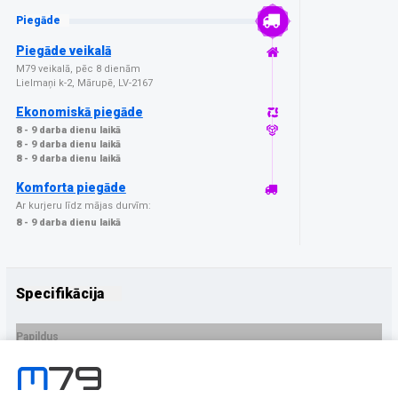
Piegāde
Piegāde veikalā
M79 veikalā, pēc 8 dienām
Lielmaņi k-2, Mārupē, LV-2167
Ekonomiskā piegāde
8 - 9 darba dienu laikā
8 - 9 darba dienu laikā
8 - 9 darba dienu laikā
Komforta piegāde
Ar kurjeru līdz mājas durvīm:
8 - 9 darba dienu laikā
Specifikācija
Papildus
Ražotājs
3MK