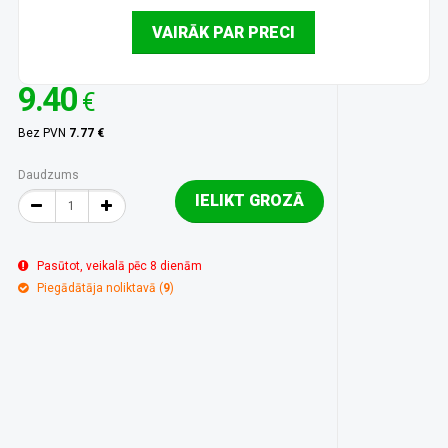
VAIRĀK PAR PRECI
9.40
€
Bez PVN
7.77 €
Daudzums
IELIKT GROZĀ
Pasūtot, veikalā pēc 8 dienām
Piegādātāja noliktavā (
9
)