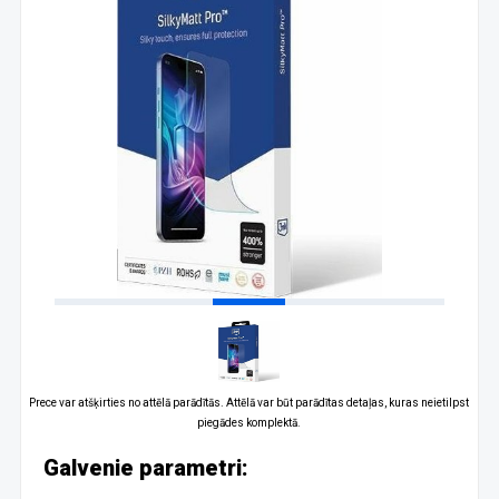
Prece var atšķirties no attēlā parādītās. Attēlā var būt parādītas detaļas, kuras neietilpst
piegādes komplektā.
Galvenie parametri: