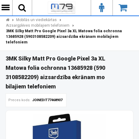
Mobilās un viediekārtas
Aizsargplēves mobilajiem telefoniem
3MK Silky Matt Pro Google Pixel 3a XL Matowa folia ochronna
13685928 (5903108582209) aizsardzība ekrānam mobilajiem
telefoniem
3MK Silky Matt Pro Google Pixel 3a XL
Matowa folia ochronna 13685928 (590
3108582209) aizsardzība ekrānam mo
bilajiem telefoniem
Preces kods:
JOINEDIT77468907