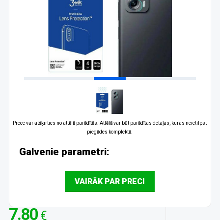
Prece var atšķirties no attēlā parādītās. Attēlā var būt parādītas detaļas, kuras neietilpst
piegādes komplektā.
Galvenie parametri:
VAIRĀK PAR PRECI
7.80
€