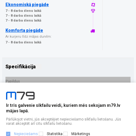
Ekonomiskā piegāde
7 - 8 darba dienu laikā
7 - 8 darba dienu laikā
7 - 8 darba dienu laikā
Komforta piegāde
Ar kurjeru līdz mājas durvīm:
7 - 8 darba dienu laikā
Specifikācija
Papildus
Ražotājs
3MK
PRECES APRAKSTS
Ir trīs galvenie sīkfailu veidi, kuriem mēs sekojam m79.lv
EAN - 5903108486859
mājas lapā.
Pārlūkojot vietni, jūs akceptējiet nepieciešamo sīkfailu lietošanu. Jūs
varat akceptēt arī citu sīkfailu lietošanu.
Nepieciešams
Statistika
Mārketings