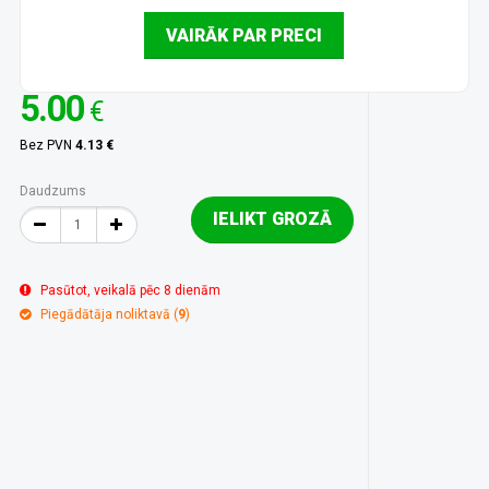
VAIRĀK PAR PRECI
5.00
€
Bez PVN
4.13 €
Daudzums
IELIKT GROZĀ
Pasūtot, veikalā pēc 8 dienām
Piegādātāja noliktavā (
9
)