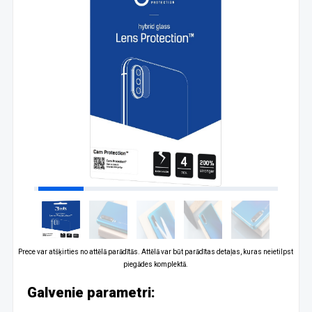
Prece var atšķirties no attēlā parādītās. Attēlā var būt parādītas detaļas, kuras neietilpst
piegādes komplektā.
Galvenie parametri: