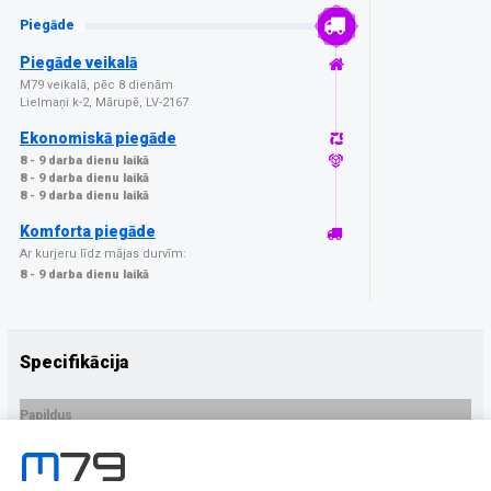
Piegāde
Piegāde veikalā
M79 veikalā, pēc 8 dienām
Lielmaņi k-2, Mārupē, LV-2167
Ekonomiskā piegāde
8 - 9 darba dienu laikā
8 - 9 darba dienu laikā
8 - 9 darba dienu laikā
Komforta piegāde
Ar kurjeru līdz mājas durvīm:
8 - 9 darba dienu laikā
Specifikācija
Papildus
Ražotājs
3MK