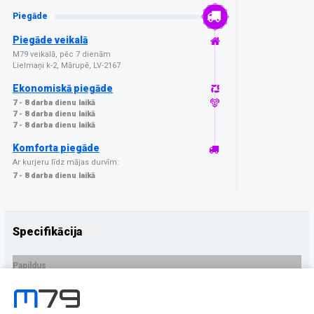
Piegāde
Piegāde veikalā
M79 veikalā, pēc 7 dienām
Lielmaņi k-2, Mārupē, LV-2167
Ekonomiskā piegāde
7 - 8 darba dienu laikā
7 - 8 darba dienu laikā
7 - 8 darba dienu laikā
Komforta piegāde
Ar kurjeru līdz mājas durvīm:
7 - 8 darba dienu laikā
Specifikācija
Papildus
Ražotājs
3MK