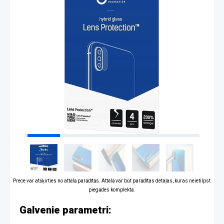
Prece var atšķirties no attēlā parādītās. Attēlā var būt parādītas detaļas, kuras neietilpst
piegādes komplektā.
Galvenie parametri: