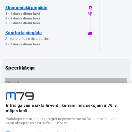
Ekonomiskā piegāde
8 - 9 darba dienu laikā
8 - 9 darba dienu laikā
8 - 9 darba dienu laikā
Komforta piegāde
Ar kurjeru līdz mājas durvīm:
8 - 9 darba dienu laikā
Specifikācija
Papildus
Ražotājs
3MK
PRECES APRAKSTS
Ir trīs galvenie sīkfailu veidi, kuriem mēs sekojam m79.lv
EAN - 5903108528528
mājas lapā.
Pārlūkojot vietni, jūs akceptējiet nepieciešamo sīkfailu lietošanu. Jūs
varat akceptēt arī citu sīkfailu lietošanu.