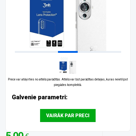
Prece var atšķirties no attēlā parādītās. Attēlā var būt parādītas detaļas, kuras neietilpst
piegādes komplektā.
Galvenie parametri:
VAIRĀK PAR PRECI
5.00