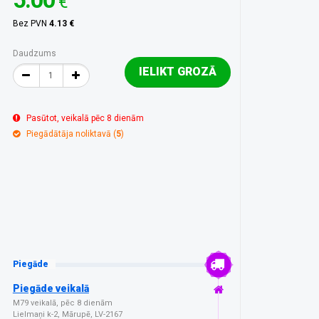
€
Bez PVN
4.13 €
Daudzums
IELIKT GROZĀ
Pasūtot, veikalā pēc 8 dienām
Piegādātāja noliktavā (
5
)
Piegāde
Piegāde veikalā
M79 veikalā, pēc 8 dienām
Lielmaņi k-2, Mārupē, LV-2167