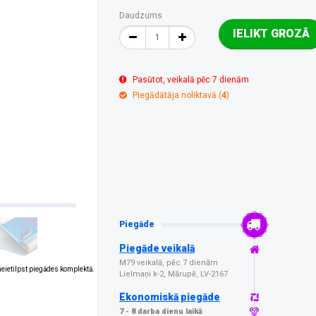
Daudzums
IELIKT GROZĀ
Pasūtot, veikalā pēc 7 dienām
Piegādātāja noliktavā (
4
)
Piegāde
Piegāde veikalā
M79 veikalā, pēc 7 dienām
 neietilpst piegādes komplektā.
Lielmaņi k-2, Mārupē, LV-2167
Ekonomiskā piegāde
7 - 8 darba dienu laikā