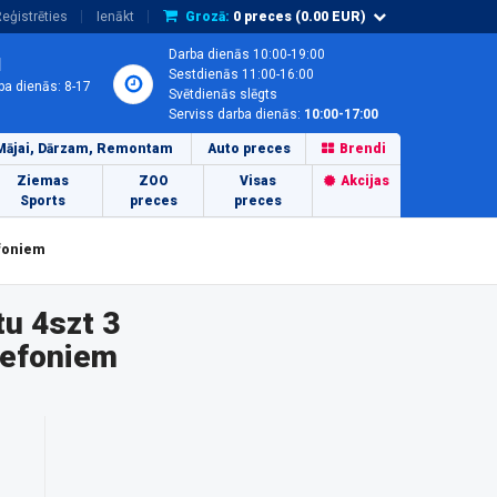
eģistrēties
Ienākt
Grozā:
0
preces (
0.00
EUR)
Darba dienās 10:00-19:00
1
Sestdienās 11:00-16:00
ba dienās: 8-17
Svētdienās slēgts
Serviss darba dienās:
10:00-17:00
Mājai, Dārzam, Remontam
Auto preces
Brendi
Ziemas
ZOO
Visas
Akcijas
Sports
preces
preces
efoniem
u 4szt 3
lefoniem