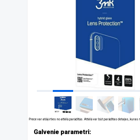
Prece var atšķirties no attēlā parādītās. Attēlā var būt parādītas detaļas, kuras
Galvenie parametri: