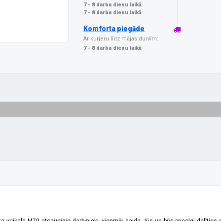
7 - 8 darba dienu laikā
7 - 8 darba dienu laikā
Komforta piegāde
Ar kurjeru līdz mājas durvīm:
7 - 8 darba dienu laikā