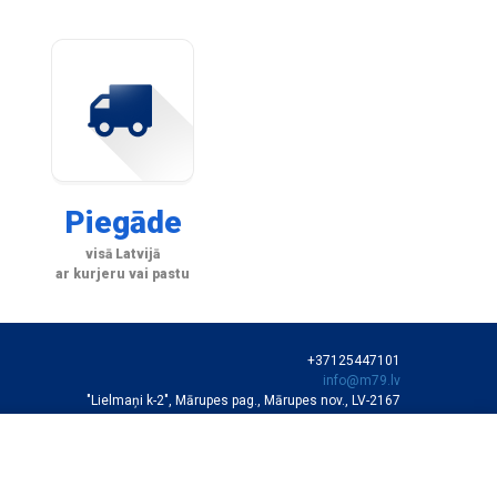
Piegāde
visā Latvijā
ar kurjeru vai pastu
+37125447101
info@m79.lv
"Lielmaņi k-2", Mārupes pag., Mārupes nov., LV-2167
SIA "M79"
VEIKALA DARBA LAIKS
Darba dienās 10:00-19:00