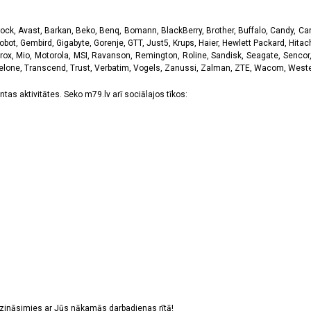
k, Avast, Barkan, Beko, Benq, Bomann, BlackBerry, Brother, Buffalo, Candy, Canon
obot, Gembird, Gigabyte, Gorenje, GTT, Just5, Krups, Haier, Hewlett Packard, Hitachi
rox, Mio, Motorola, MSI, Ravanson, Remington, Roline, Sandisk, Seagate, Sencor,
Telone, Transcend, Trust, Verbatim, Vogels, Zanussi, Zalman, ZTE, Wacom, Western
tas aktivitātes. Seko m79.lv arī sociālajos tīkos:
sazināsimies ar Jūs nākamās darbadienas rītā!