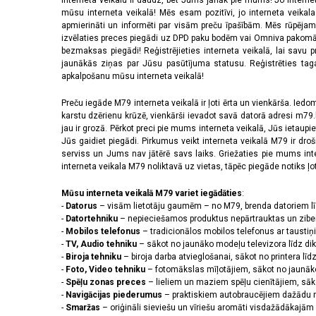
Interneta veikalu ir daudz, bet Jums jānāk pie mums! Jo interne
mūsu interneta veikalā! Mēs esam pozitīvi, jo interneta veikal
apmierināti un informēti par visām preču īpašībām. Mēs rūpējam
izvēlaties preces piegādi uz DPD paku bodēm vai Omniva pakomātiem,
bezmaksas piegādi! Reģistrējieties interneta veikalā, lai savu 
jaunākās ziņas par Jūsu pasūtījuma statusu. Reģistrēties tagad
apkalpošanu mūsu interneta veikalā!
Preču iegāde M79 interneta veikalā ir ļoti ērta un vienkārša. Iedomā
karstu dzērienu krūzē, vienkārši ievadot savā datorā adresi m79.lv
jau ir grozā. Pērkot preci pie mums interneta veikalā, Jūs ietaupi
Jūs gaidiet piegādi. Pirkumus veikt interneta veikalā M79 ir dr
serviss un Jums nav jātērē savs laiks. Griežaties pie mums int
interneta veikala M79 noliktavā uz vietas, tāpēc piegāde notiks ļoti
Mūsu interneta veikalā M79 variet iegādāties
:
-
Datorus
– visām lietotāju gaumēm – no M79, brenda datoriem l
-
Datortehniku
– nepieciešamos produktus nepārtrauktas un zibe
-
Mobilos telefonus
– tradicionālos mobilos telefonus ar tausti
-
TV, Audio tehniku
– sākot no jaunāko modeļu televizora līdz di
-
Biroja tehniku
– biroja darba atvieglošanai, sākot no printera lī
-
Foto, Video tehniku
– fotomākslas mīļotājiem, sākot no jaunāk
-
Spēļu zonas preces
– lieliem un maziem spēļu cienītājiem, sāk
-
Navigācijas piederumus
– praktiskiem autobraucējiem dažādu m
-
Smaržas
– oriģināli sieviešu un vīriešu aromāti visdažādākaj