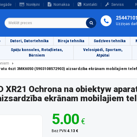
iegāde
Norēķini
Nomaksa
Kontakti
Serviss
R
2544710
Uzziņas dar
o
Datori, Datortehnika
Biroja tehnika
Sadzīves tehnika
Spēļu konsoles, Rotaļlietas,
Velosipēdi, Sportam,
Bērniem
Atpūtai
foniem
atu 4szt 3MK6050 (5903108572903) aizsardzība ekrānam mobilajiem tel
XR21 Ochrona na obiektyw aparat
zsardzība ekrānam mobilajiem te
5.00
€
Bez PVN
4.13 €