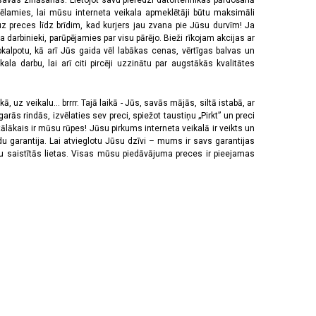
 savās zināšanās. Lietojot savu pieredzi datortehnikas pārdošanā
vēlamies, lai mūsu interneta veikala apmeklētāji būtu maksimāli
z preces līdz brīdim, kad kurjers jau zvana pie Jūsu durvīm! Ja
 darbinieki, parūpējamies par visu pārējo. Bieži rīkojam akcijas ar
pkalpotu, kā arī Jūs gaida vēl labākas cenas, vērtīgas balvas un
a darbu, lai arī citi pircēji uzzinātu par augstākās kvalitātes
 uz veikalu... brrrr. Tajā laikā - Jūs, savās mājās, siltā istabā, ar
rās rindās, izvēlaties sev preci, spiežot taustiņu „Pirkt” un preci
tālākais ir mūsu rūpes! Jūsu pirkums interneta veikalā ir veikts un
u garantija. Lai atvieglotu Jūsu dzīvi – mums ir savs garantijas
ju saistītās lietas. Visas mūsu piedāvājuma preces ir pieejamas