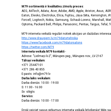
M79 sortimentā ir kvalitatīvu zīmolu preces
:
AEG, A4Tech, Adata, Acer, Adobe, AMD, Apple, Ariston, Asus, ASRoc
Eaton, Elesko, Electrolux, Elica, Fujitsu, Jāņa Sēta, Kensington, iR
Forcell, Logitech, Nokia, Samsung, Schaub Lorenz, Marshall, Mat
Optoma, Packard Bell, Philips, Panasonic, Pentax, Targus, Tefal, 
M79 interneta veikalā regulāri notiek akcijas un dažādas interesan
http://www.draugiem.lv/m79datortehnika
https://www.facebook.com/m79datorsalons
https://twitter.com/M79
Interneta veikala M79 kontakti
-
Adrese: "Lielmaņi k-2", Mārupes pag., Mārupes nov., LV-2167
Tālruņi veikalam
:
+371 25447101
+371 286 40 855
E-pasts: info@m79.lv
Darba laiks veikalam
:
Darba dienās: 10:00 - 19:00
S: 11:00 - 16:00
Sv: slēgts
Serviss
:
Darba dienās: 10:00 - 17:00
Droši veiciet savus pirkumus interneta veikalā brīvdienās! Mēs 