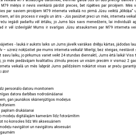
ta veikala M79 atsaucīgie darbinieki, vienmēr gaida Jūs un būs priecīgi dalīties
a M79 mērķis ir nevis vienkārši pārdot preces, bet rūpēties par pircējiem. Mēs 
ies par saviem pircējiem M79 interneta veikalā no pirmā Jūsu veiktā „klikšķa” u
 arī šis process ir viegls un ātrs - Jūs pasūtiet preci un mēs, interneta veikala
preču iegādi padarītu vēl ērtāku, jo Jums būs savs menedžeris, lai individuāli a
 ir vēl izdevīgāk! Mums ir svarīgas Jūsu atsauksmes par M79 interneta veikal
jieties - laukā ir auksts laiks un Jums jāvelk vairākas drēbju kārtas, jādodas laukā,
 – uzreiz nokļūstiet pie mums interneta veikalā! Mierīgi, bez steigas, nestāvot ga
et savu laiku, jo pirkumus variet veikt 24 stundas diennaktī, Jums ērtā laikā! Viss 
oši, jo mēs piedāvājam kvalitatīvu zīmolu preces un visām precēm ir vismaz 2 gad
erneta veikalā un mēs labprāt Jums palīdzēsim nokārtot visas ar preču garanti
 ātri!
īdz personālo datoru monitoriem
nīgas datora darbības nodrošināšanai
ņiem, gan jaunākos skārienjūtīgos modeļus
ktofoniem
dz papīram drukāšanai
o modeļu digitālajām kamerām līdz fotorāmītim
ot no konsoles līdz Wii aksesuāriem
odeļu navigātori un navigātoru aksesuāri
ām gaumēm