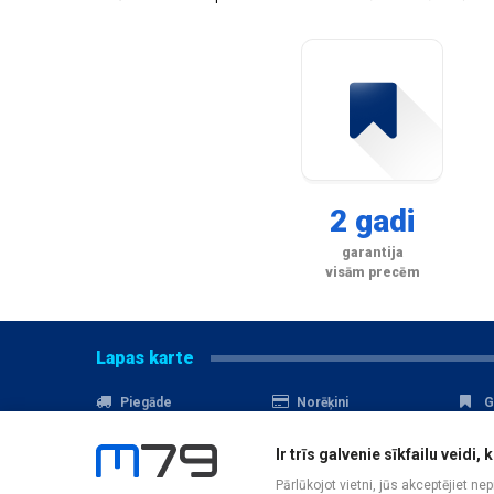
2 gadi
garantija
visām precēm
Lapas karte
Piegāde
Norēķini
G
Nomaksa
Kontakti
A
Ir trīs galvenie sīkfailu veid
Akcijas
Serviss
D
Pārlūkojot vietni, jūs akceptējiet ne