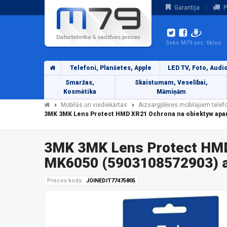
Garantija
P
Seko M79 soc. tīklos
Telefoni, Planšetes, Apple
LED TV, Foto, Audi
Smaržas,
Skaistumam, Veselībai,
Kosmētika
Māmiņām
Mobilās un viediekārtas
Aizsargplēves mobilajiem tele
3MK 3MK Lens Protect HMD XR21 Ochrona na obiektyw apar
3MK 3MK Lens Protect HMD 
MK6050 (5903108572903) ai
Preces kods:
JOINEDIT77475805