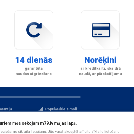
14 dienās
Norēķini
garantēta
ar kredītkarti, skaidrā
naudas atgriezšana
naudā, ar pārskaitījumu
arantija
Populārākie zīmoli
tteikuma tiesības
Privātuma politika
i, kuriem mēs sekojam m79.lv mājas lapā.
atu aizsardzība
Reģistrācija
pieciešamo sīkfailu lietošanu. Jūs varat akceptēt arī citu sīkfailu lietošanu.