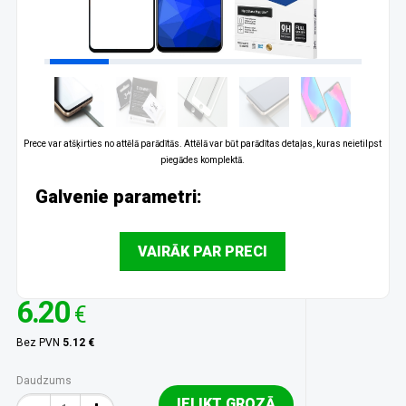
Prece var atšķirties no attēlā parādītās. Attēlā var būt parādītas detaļas, kuras neietilpst
piegādes komplektā.
Galvenie parametri:
VAIRĀK PAR PRECI
6.20
€
Bez PVN
5.12 €
Daudzums
IELIKT GROZĀ