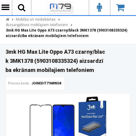
Mobilās un viediekārtas
Aizsargplēves mobilajiem telefoniem
3mk HG Max Lite Oppo A73 czarny/black 3MK1378 (5903108335324)
aizsardzība ekrānam mobilajiem telefoniem
3mk HG Max Lite Oppo A73 czarny/blac
k 3MK1378 (5903108335324) aizsardzī
ba ekrānam mobilajiem telefoniem
Preces kods:
JOINEDIT77689558