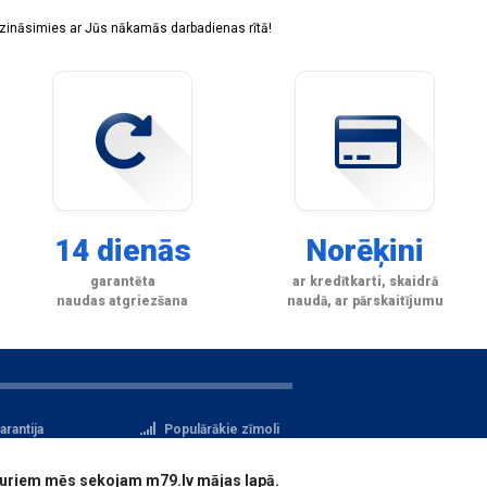
sazināsimies ar Jūs nākamās darbadienas rītā!
14 dienās
Norēķini
garantēta
ar kredītkarti, skaidrā
naudas atgriezšana
naudā, ar pārskaitījumu
arantija
Populārākie zīmoli
tteikuma tiesības
Privātuma politika
i, kuriem mēs sekojam m79.lv mājas lapā.
atu aizsardzība
Reģistrācija