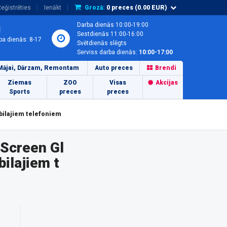
eģistrēties
Ienākt
Grozā:
0
preces (
0.00
EUR)
Darba dienās 10:00-19:00
1
Sestdienās 11:00-16:00
ba dienās: 8-17
Svētdienās slēgts
Serviss darba dienās:
10:00-17:00
Mājai, Dārzam, Remontam
Auto preces
Brendi
Ziemas
ZOO
Visas
Akcijas
Sports
preces
preces
bilajiem telefoniem
lScreen Gl
ilajiem t