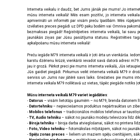
Interneta veikalu ir daudz, bet Jums jānāk pie mums! Jo interne
mūsu interneta veikalā! Mēs esam pozitīvi, jo interneta veikal
apmierināti un informēti par visām preču īpašībām. Mēs rūpējam
izvēlaties preces piegādi uz DPD paku bodēm vai Omniva pakomātiem,
bezmaksas piegādi! Reģistrējieties interneta veikalā, lai savu 
jaunākās ziņas par Jūsu pasūtījuma statusu. Reģistrēties tagad
apkalpošanu mūsu interneta veikalā!
Preču iegāde M79 interneta veikalā ir ļoti ērta un vienkārša. Iedomā
karstu dzērienu krūzē, vienkārši ievadot savā datorā adresi m79.lv
jau ir grozā. Pērkot preci pie mums interneta veikalā, Jūs ietaupi
Jūs gaidiet piegādi. Pirkumus veikt interneta veikalā M79 ir dr
serviss un Jums nav jātērē savs laiks. Griežaties pie mums int
interneta veikala M79 noliktavā uz vietas, tāpēc piegāde notiks ļoti
Mūsu interneta veikalā M79 variet iegādāties
:
-
Datorus
– visām lietotāju gaumēm – no M79, brenda datoriem l
-
Datortehniku
– nepieciešamos produktus nepārtrauktas un zibe
-
Mobilos telefonus
– tradicionālos mobilos telefonus ar tausti
-
TV, Audio tehniku
– sākot no jaunāko modeļu televizora līdz di
-
Biroja tehniku
– biroja darba atvieglošanai, sākot no printera lī
-
Foto, Video tehniku
– fotomākslas mīļotājiem, sākot no jaunāk
-
Spēļu zonas preces
– lieliem un maziem spēļu cienītājiem, sāk