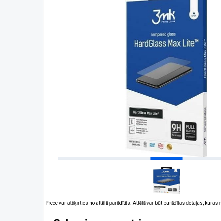
Prece var atšķirties no attēlā parādītās. Attēlā var būt parādītas detaļas, kuras