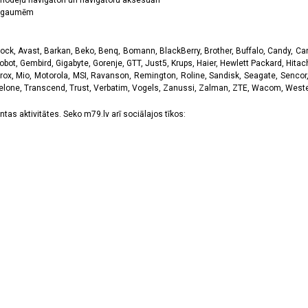
odeļu navigātori un navigātoru aksesuāri
ām gaumēm
k, Avast, Barkan, Beko, Benq, Bomann, BlackBerry, Brother, Buffalo, Candy, Canon
obot, Gembird, Gigabyte, Gorenje, GTT, Just5, Krups, Haier, Hewlett Packard, Hitachi
rox, Mio, Motorola, MSI, Ravanson, Remington, Roline, Sandisk, Seagate, Sencor,
Telone, Transcend, Trust, Verbatim, Vogels, Zanussi, Zalman, ZTE, Wacom, Western
tas aktivitātes. Seko m79.lv arī sociālajos tīkos: