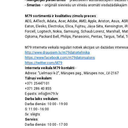
-
Navigācijas piederumus
– praktiskiem autobraucējiem dažādu m
-
Smaržas
– oriģināli sieviešu un vīriešu aromāti visdažādākaj
M79 sortimentā ir kvalitatīvu zīmolu preces
:
AEG, A4Tech, Adata, Acer, Adobe, AMD, Apple, Ariston, Asus, ASRoc
Eaton, Elesko, Electrolux, Elica, Fujitsu, Jāņa Sēta, Kensington, iR
Forcell, Logitech, Nokia, Samsung, Schaub Lorenz, Marshall, Mat
Optoma, Packard Bell, Philips, Panasonic, Pentax, Targus, Tefal, 
M79 interneta veikalā regulāri notiek akcijas un dažādas interesan
http://www.draugiem.lv/m79datortehnika
https://www.facebook.com/m79datorsalons
https://twitter.com/M79
Interneta veikala M79 kontakti
-
Adrese: "Lielmaņi k-2", Mārupes pag., Mārupes nov., LV-2167
Tālruņi veikalam
:
+371 25447101
+371 286 40 855
E-pasts: info@m79.lv
Darba laiks veikalam
:
Darba dienās: 10:00 - 19:00
S: 11:00 - 16:00
Sv: slēgts
Serviss
:
Darba dienās: 10:00 - 17:00