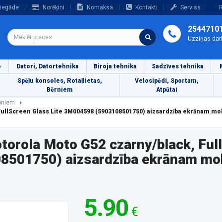
iegāde
Norēķini
Nomaksa
Kontakti
Serviss
R
2544710
Uzziņas dar
o
Datori, Datortehnika
Biroja tehnika
Sadzīves tehnika
Spēļu konsoles, Rotaļlietas,
Velosipēdi, Sportam,
Bērniem
Atpūtai
foniem
FullScreen Glass Lite 3M004598 (5903108501750) aizsardzība ekrānam mo
orola Moto G52 czarny/black, Ful
8501750) aizsardzība ekrānam mob
5.90
€