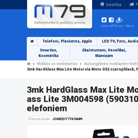
Garantija
P
Seko M79 soc. tīklos
Telefoni, Planšetes, Apple
LED TV, Foto, Audi
Smaržas,
Skaistumam, Veselībai,
Kosmētika
Māmiņām
Mobilās un viediekārtas
Aizsargplēves mobilajiem tele
3mk HardGlass Max Lite Motorola Moto G52 czarny/black, 
3mk HardGlass Max Lite Mot
ass Lite 3M004598 (590310
elefoniem
Preces kods:
JOINEDIT77474689