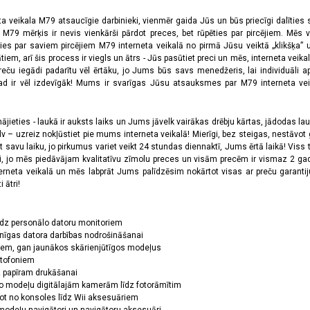
ta veikala M79 atsaucīgie darbinieki, vienmēr gaida Jūs un būs priecīgi dalīties
a M79 mērķis ir nevis vienkārši pārdot preces, bet rūpēties par pircējiem. Mēs 
ies par saviem pircējiem M79 interneta veikalā no pirmā Jūsu veiktā „klikšķa” u
 arī šis process ir viegls un ātrs - Jūs pasūtiet preci un mēs, interneta veikala
preču iegādi padarītu vēl ērtāku, jo Jums būs savs menedžeris, lai individuāli a
 ir vēl izdevīgāk! Mums ir svarīgas Jūsu atsauksmes par M79 interneta veikal
jieties - laukā ir auksts laiks un Jums jāvelk vairākas drēbju kārtas, jādodas laukā,
 – uzreiz nokļūstiet pie mums interneta veikalā! Mierīgi, bez steigas, nestāvot ga
et savu laiku, jo pirkumus variet veikt 24 stundas diennaktī, Jums ērtā laikā! Viss 
oši, jo mēs piedāvājam kvalitatīvu zīmolu preces un visām precēm ir vismaz 2 gad
erneta veikalā un mēs labprāt Jums palīdzēsim nokārtot visas ar preču garanti
 ātri!
īdz personālo datoru monitoriem
nīgas datora darbības nodrošināšanai
ņiem, gan jaunākos skārienjūtīgos modeļus
ktofoniem
dz papīram drukāšanai
o modeļu digitālajām kamerām līdz fotorāmītim
ot no konsoles līdz Wii aksesuāriem