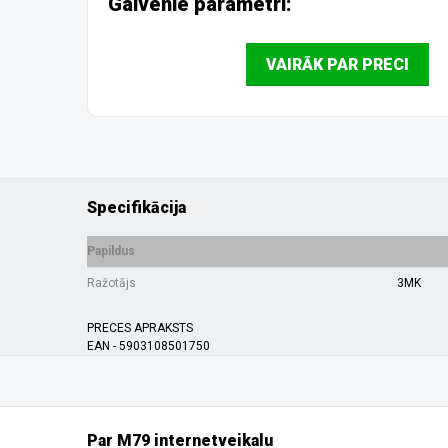
Galvenie parametri:
VAIRĀK PAR PRECI
Specifikācija
Papildus
Ražotājs
3MK
PRECES APRAKSTS
EAN - 5903108501750
Par M79 internetveikalu