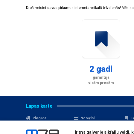
Droši veiciet savus pirkumus interneta veikalā brīvdienās! Mēs 
2 gadi
garantija
visām precēm
Lapas karte
Piegāde
Norēķini
G
Nomaksa
Kontakti
A
Ir trīs galvenie sīkfailu veid
Akcijas
Serviss
D