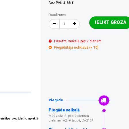
Bez PVN
4.88 €
Daudzums
IELIKT GROZĀ
Pasūtot, veikalā pēc 7 dienām
Piegādātāja noliktavā (
> 10
)
Piegāde
Piegāde veikalā
M79 veikalā, pēc 7 dienām
 neietilpst piegādes komplektā.
Lielmaņi k-2, Mārupē, LV-2167