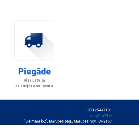
Piegāde
visā Latvijā
ar kurjeru vai pastu
+37125447101
info@m79.lv
"Lielmaņi k-2", Mārupes pag., Mārupes nov., LV-2167
SIA "M79"