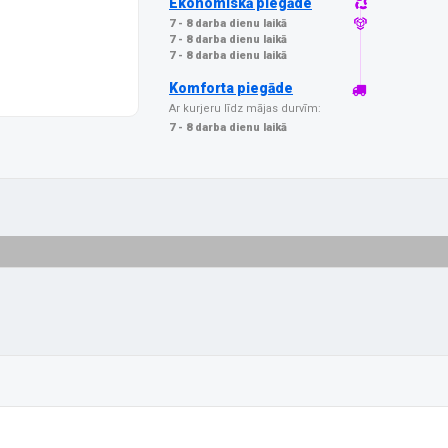
Ekonomiskā piegāde
7 - 8 darba dienu laikā
7 - 8 darba dienu laikā
7 - 8 darba dienu laikā
Komforta piegāde
Ar kurjeru līdz mājas durvīm:
7 - 8 darba dienu laikā