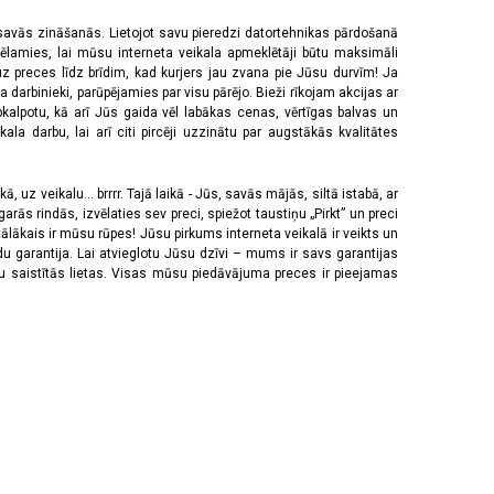
 savās zināšanās. Lietojot savu pieredzi datortehnikas pārdošanā
vēlamies, lai mūsu interneta veikala apmeklētāji būtu maksimāli
z preces līdz brīdim, kad kurjers jau zvana pie Jūsu durvīm! Ja
 darbinieki, parūpējamies par visu pārējo. Bieži rīkojam akcijas ar
pkalpotu, kā arī Jūs gaida vēl labākas cenas, vērtīgas balvas un
a darbu, lai arī citi pircēji uzzinātu par augstākās kvalitātes
 uz veikalu... brrrr. Tajā laikā - Jūs, savās mājās, siltā istabā, ar
rās rindās, izvēlaties sev preci, spiežot taustiņu „Pirkt” un preci
tālākais ir mūsu rūpes! Jūsu pirkums interneta veikalā ir veikts un
u garantija. Lai atvieglotu Jūsu dzīvi – mums ir savs garantijas
ju saistītās lietas. Visas mūsu piedāvājuma preces ir pieejamas