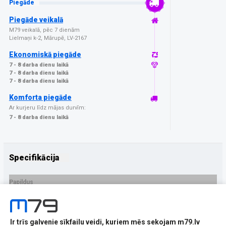
Piegāde
Piegāde veikalā
M79 veikalā, pēc 7 dienām
Lielmaņi k-2, Mārupē, LV-2167
Ekonomiskā piegāde
7 - 8 darba dienu laikā
7 - 8 darba dienu laikā
7 - 8 darba dienu laikā
Komforta piegāde
Ar kurjeru līdz mājas durvīm:
7 - 8 darba dienu laikā
Specifikācija
Papildus
Ražotājs
3MK
PRECES APRAKSTS
Ir trīs galvenie sīkfailu veidi, kuriem mēs sekojam m79.lv