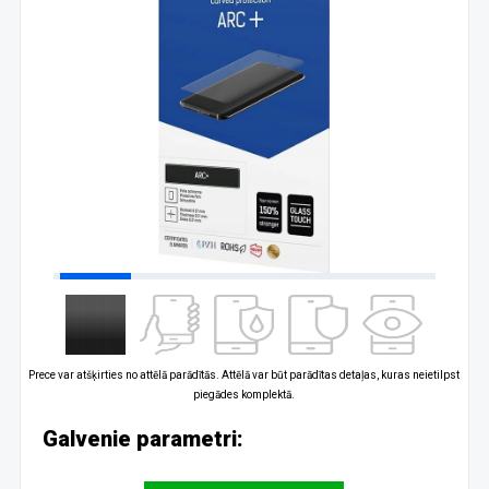
Prece var atšķirties no attēlā parādītās. Attēlā var būt parādītas detaļas, kuras neietilpst
piegādes komplektā.
Galvenie parametri: