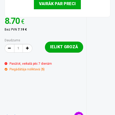
VAIRĀK PAR PRECI
8.70
€
Bez PVN
7.19 €
Daudzums
IELIKT GROZĀ
Pasūtot, veikalā pēc 7 dienām
Piegādātāja noliktavā (
5
)